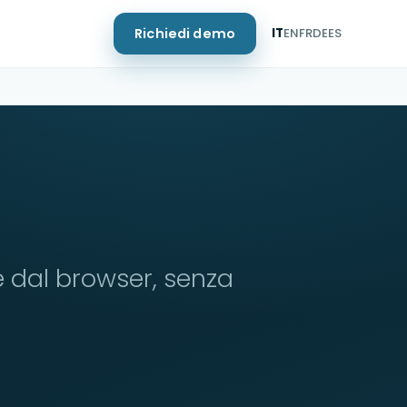
Richiedi demo
IT
EN
FR
DE
ES
e dal browser, senza