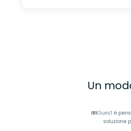
Un modo
IRI
Guest
è pensa
soluzione p