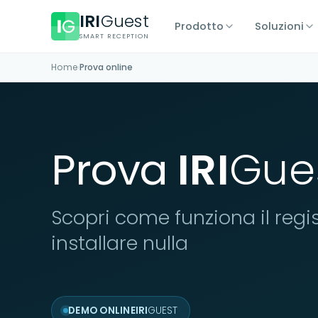
IRI
Guest
Prodotto
Soluzioni
SMART RECEPTION
Home
›
Prova online
Prova
IRI
Gue
Scopri come funziona il regis
installare nulla
DEMO ONLINE
IRI
GUEST