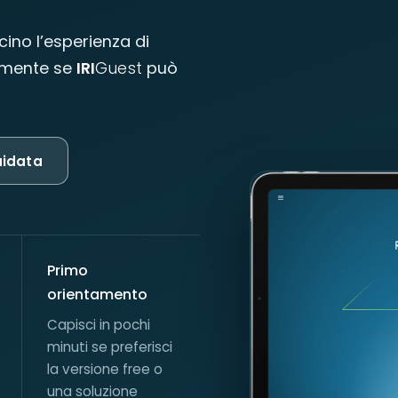
ino l’esperienza di
damente se
IRI
Guest
può
uidata
Primo
orientamento
Capisci in pochi
minuti se preferisci
la versione free o
una soluzione